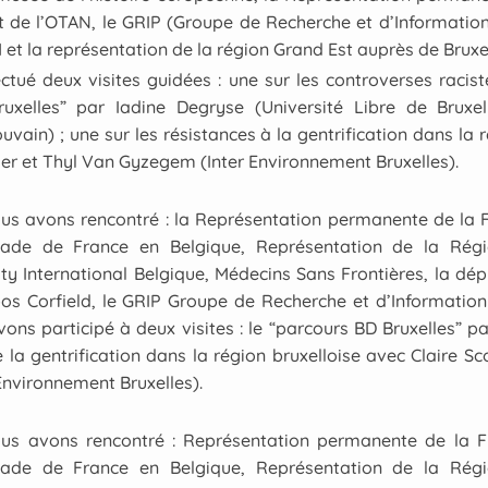
t de l’OTAN, le GRIP (Groupe de Recherche et d’Information 
M et la représentation de la région Grand Est auprès de Bruxel
tué deux visites guidées : une sur les controverses racist
uxelles” par Iadine Degryse (Université Libre de Bruxel
vain) ; une sur les résistances à la gentrification dans la 
ier et Thyl Van Gyzegem (Inter Environnement Bruxelles).
ous avons rencontré : la Représentation permanente de la
ade de France en Belgique, Représentation de la Rég
ty International Belgique, Médecins Sans Frontières, la d
s Corfield, le GRIP Groupe de Recherche et d’Information 
vons participé à deux visites : le “parcours BD Bruxelles” p
e la gentrification dans la région bruxelloise avec Claire Sc
nvironnement Bruxelles).
us avons rencontré : Représentation permanente de la 
ade de France en Belgique, Représentation de la Rég