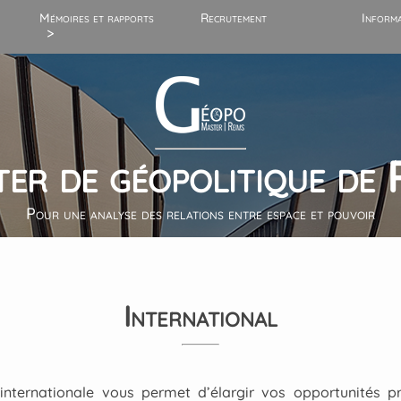
Mémoires et rapports
Recrutement
Informa
Les mémoires de
recherche
Les stages et rapports
er de géopolitique de 
Les publications en
ligne
Pour une analyse des relations entre espace et pouvoir
International
internationale vous permet d’élargir vos opportunités pr