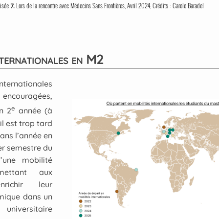
lisée
Lors de la rencontre avec Médecins Sans Frontières, Avril 2024, Crédits : Carole Baradel
7.
nternationales en M2
nternationales
uragées,
e
n 2
année (à
il est trop tard
ans l’année en
er semestre du
’une mobilité
rmettant aux
nrichir leur
mique dans un
iversitaire