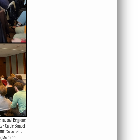
rnational Belgique,
s : Carole Baradel
’ONG Solsoc et la
n, Mai 2022,