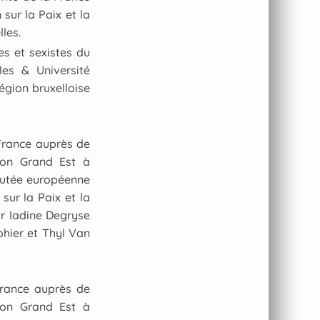
sur la Paix et la
les.
es et sexistes du
les & Université
région bruxelloise
 France auprès de
ion Grand Est à
éputée européenne
sur la Paix et la
ar Iadine Degryse
ohier et Thyl Van
France auprès de
ion Grand Est à