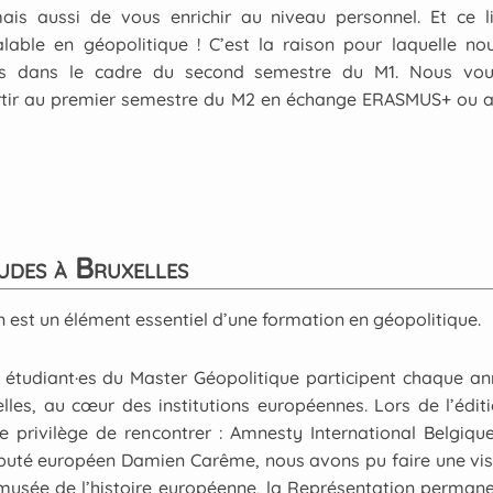
 mais aussi de vous enrichir au niveau personnel. Et ce
alable en géopolitique ! C’est la raison pour laquelle n
s dans le cadre du second semestre du M1. Nous vo
tir au premier semestre du M2 en échange ERASMUS+ ou ail
udes à Bruxelles
ain est un élément essentiel d’une formation en géopolitique.
s étudiant·es du Master Géopolitique participent chaque a
lles, au cœur des institutions européennes. Lors de l’édi
e privilège de rencontrer : Amnesty International Belgiqu
éputé européen Damien Carême, nous avons pu faire une vi
musée de l’histoire européenne, la Représentation permane