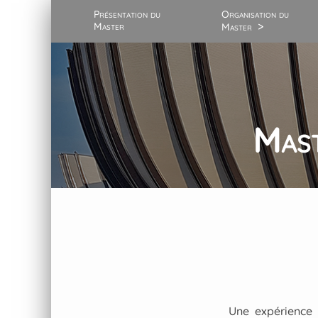
Présentation du
Organisation du
Master
Master
Les cours
L’équipe pédagogique
Mast
Dipl. univers. URCA –
NEOMA
International
Débouchés et
témoignages
Association des
étudiant.e.s
Une expérience 