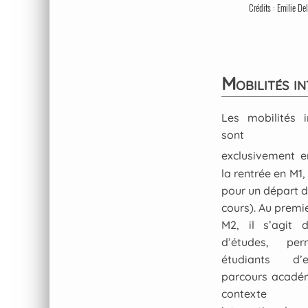
Crédits : Emilie De
Mobilités i
Les mobilités i
sont enco
exclusivement e
la rentrée en M1, 
pour un départ d
cours). Au premi
M2, il s’agit d
d’études, pe
étudiants d’e
parcours acadé
contexte un