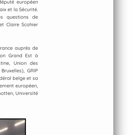
 député européen
x et la Sécurité.
s questions de
et Claire Scohier
France auprès de
ion Grand Est à
stine, Union des
 Bruxelles), GRIP
déral belge et sa
rlement européen,
otten, Université