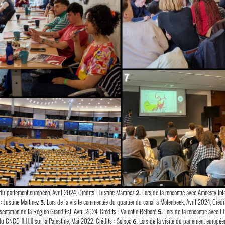
 du parlement européen, Avril 2024, Crédits : Justine Martinez
Lors de la rencontre avec Amnesty Inte
2.
 : Justine Martinez
Lors de la visite commentée du quartier du canal à Molenbeek, Avril 2024, Crédit
3.
entation de la Région Grand Est, Avril 2024, Crédits : Valentin Réthoré
Lors de la rencontre avec l
5.
 CNCD-11.11.11 sur la Palestine, Mai 2022, Crédits : Solsoc
Lors de la visite du parlement europée
6.