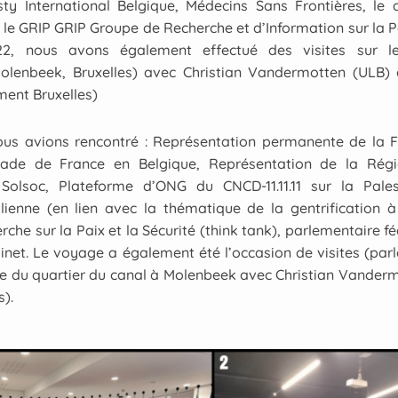
sty International Belgique, Médecins Sans Frontières, le
e GRIP GRIP Groupe de Recherche et d’Information sur la Pai
, nous avons également effectué des visites sur le
Molenbeek, Bruxelles) avec Christian Vandermotten (ULB) 
ment Bruxelles)
nous avions rencontré : Représentation permanente de la 
ade de France en Belgique, Représentation de la Rég
Solsoc, Plateforme d’ONG du CNCD-11.11.11 sur la Pale
ienne (en lien avec la thématique de la gentrification à
che sur la Paix et la Sécurité (think tank), parlementaire fé
binet. Le voyage a également été l’occasion de visites (pa
 du quartier du canal à Molenbeek avec Christian Vanderm
s).