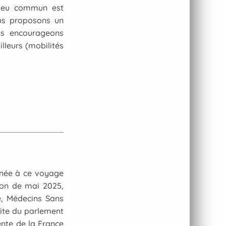
 lieu commun est
ous proposons un
us encourageons
leurs (mobilités
nnée à ce voyage
tion de mai 2025,
e, Médecins Sans
site du parlement
nte de la France